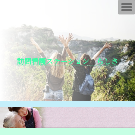
T
o
g
g
l
e
n
a
v
i
g
a
訪問看護ステーション らしさ
t
i
o
n