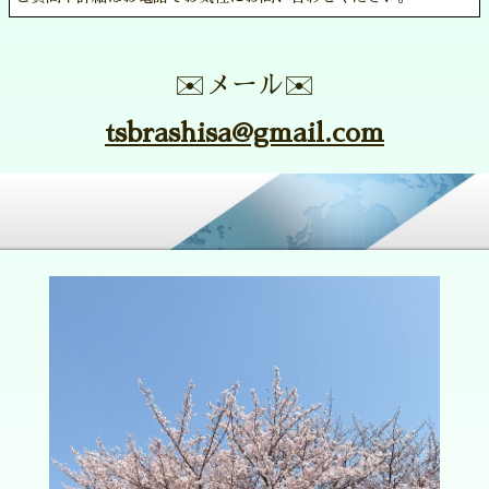
✉️メール✉️
tsbrashisa@gmail.com